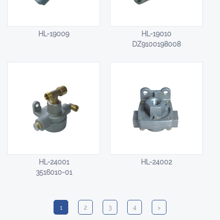
HL-19009
HL-19010
DZ9100198008
HL-24001
HL-24002
3516010-01
1
2
3
4
>