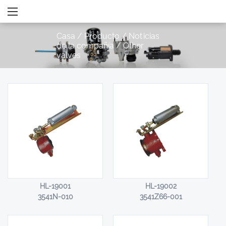
Casa
/
Producto
/
Noticias
de la compañía
/
Other
valves
HL-19001
HL-19002
3541N-010
3541Z66-001