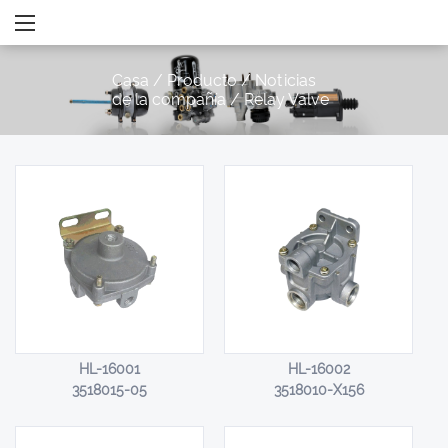
Casa
/
Producto
/
Noticias
de la compañía
/
Relay Valve
HL-16001
HL-16002
3518015-05
3518010-X156