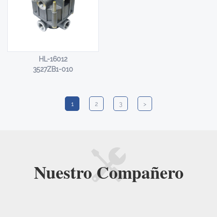
HL-16012
3527ZB1-010
1
2
3
>
Nuestro
Compañero