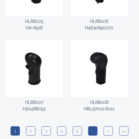
HL68005
HL68006
HA-6918
H4630690070
HL68007
HL68008
H20488052
H81.97010.6011
1
2
3
4
5
...
>
>>