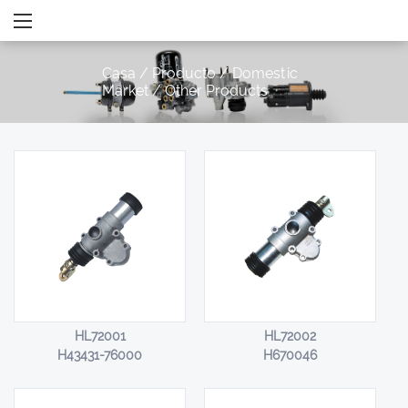
Casa
/
Producto
/
Domestic
Market
/
Other Products
HL72001
HL72002
H43431-76000
H670046