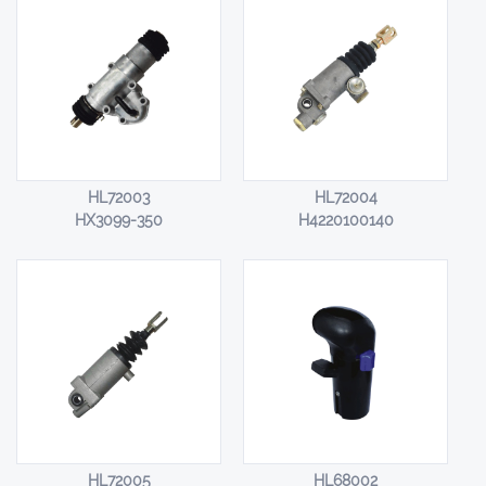
HL72003
HL72004
HX3099-350
H4220100140
HL72005
HL68002