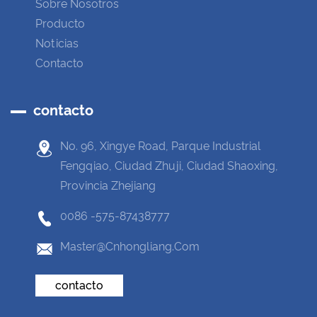
Sobre Nosotros
Producto
Noticias
Contacto
contacto
No. 96, Xingye Road, Parque Industrial
Fengqiao, Ciudad Zhuji, Ciudad Shaoxing,
Provincia Zhejiang
0086 -575-87438777
Master@cnhongliang.com
contacto