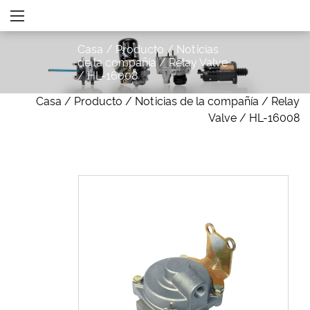
Casa
/
Producto
/
Noticias
de la compañía
/
Relay Valve
/
HL-16008
Casa
/
Producto
/
Noticias de la compañía
/
Relay
Valve
/
HL-16008