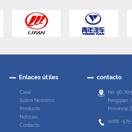
Enlaces útiles
contacto
Casa
No. 96, Xin
Sobre Nosotros
Fengqiao, 
Producto
Provincia 
Noticias
0086 -575
Contacto