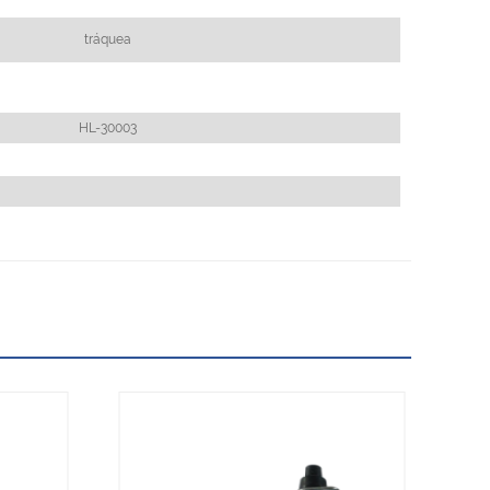
tráquea
HL-30003