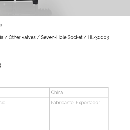
a
ía
/
Other valves
/
Seven-Hole Socket
/
HL-30003
3
China
io:
Fabricante, Exportador