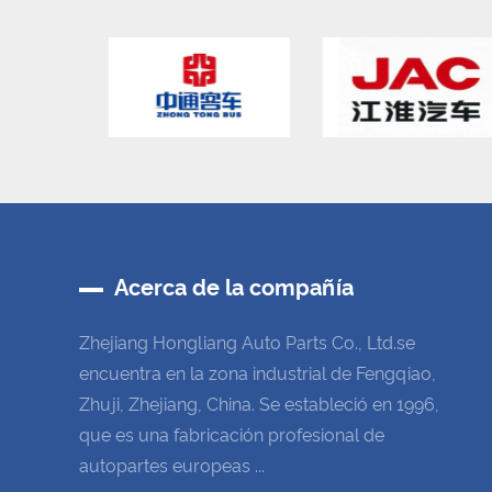
Acerca de la compañía
Zhejiang Hongliang Auto Parts Co., Ltd.se
encuentra en la zona industrial de Fengqiao,
Zhuji, Zhejiang, China. Se estableció en 1996,
que es una fabricación profesional de
autopartes europeas ...