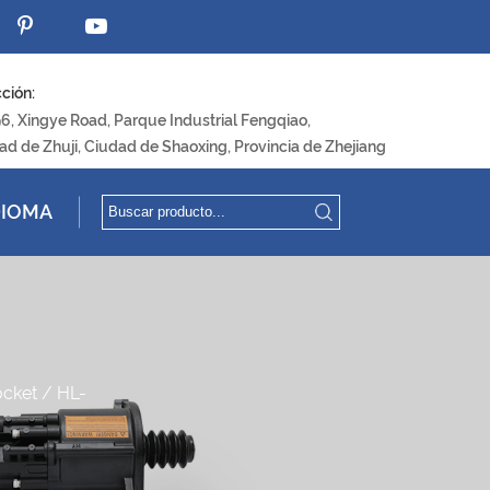
ción:
96, Xingye Road, Parque Industrial Fengqiao,
ad de Zhuji, Ciudad de Shaoxing, Provincia de Zhejiang
DIOMA
ocket
/
HL-