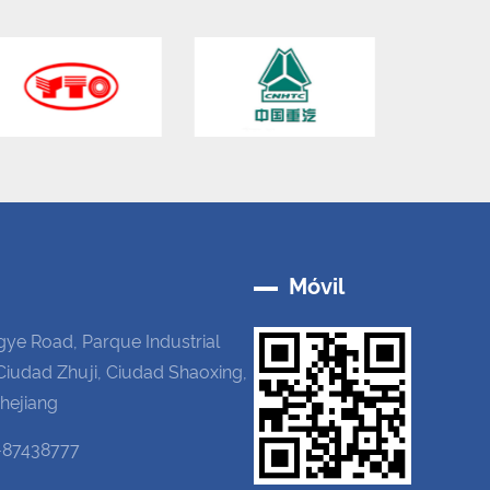
Móvil
gye Road, Parque Industrial
Ciudad Zhuji, Ciudad Shaoxing,
Zhejiang
-87438777