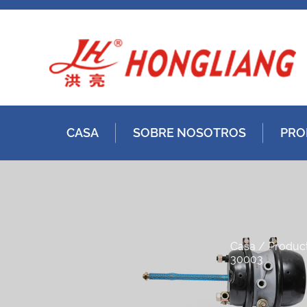
CASA
SOBRE NOSOTROS
PRO
Casa
/
Produc
30003