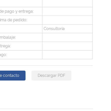
de pago y entrega:
ima de pedido:
Consultoría
embalaje:
trega:
ago:
e contacto
Descargar PDF