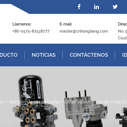
Llamenos:
E-mail:
Direc
+86-0575-87438777
master@cnhongliang.com
No. 
Ciud
DUCTO
NOTICIAS
CONTÁCTENOS
I
to
/
Noticias de la compañía
/
Other valves
/
Seven-Hole S