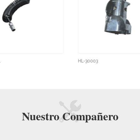
HL-30003
HL-30002
Nuestro
Compañero