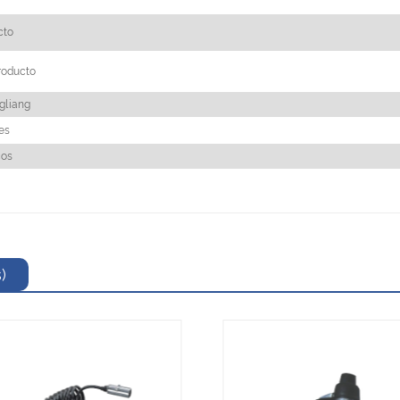
cto
roducto
gliang
es
cos
)