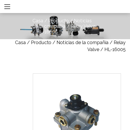
Casa
/
Producto
/
Noticias
de la compañía
/
Relay Valve
/
HL-16005
Casa
/
Producto
/
Noticias de la compañía
/
Relay
Valve
/
HL-16005