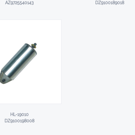
AZ9725540143
DZ9100189018
HL-19010
DZ9100198008