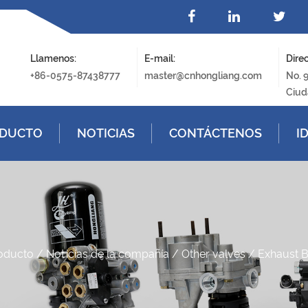
Llamenos:
E-mail:
Direc
+86-0575-87438777
master@cnhongliang.com
No. 
Ciud
DUCTO
NOTICIAS
CONTÁCTENOS
I
oducto
/
Noticias de la compañía
/
Other valves
/
Exhaust B