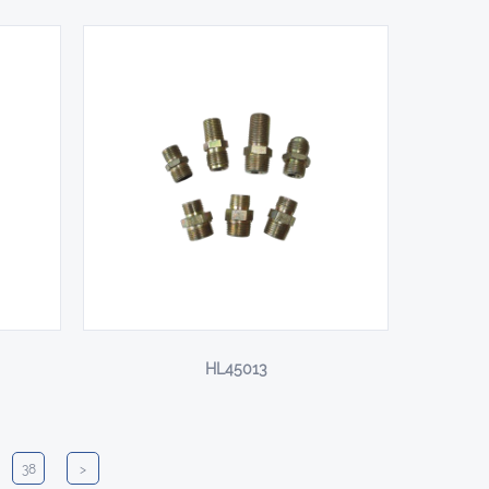
HL45013
38
>