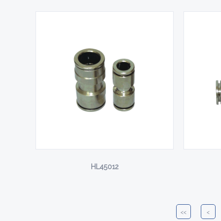
HL45012
<<
<