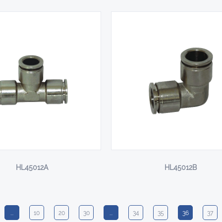
HL45012A
HL45012B
...
10
20
30
...
34
35
36
37