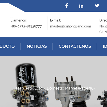
Llamenos:
E-mail:
Direc
+86-0575-87438777
master@cnhongliang.com
No. 
Ciud
DUCTO
NOTICIAS
CONTÁCTENOS
I
Casa
/
Producto
/
Domestic Market
(Page 36)