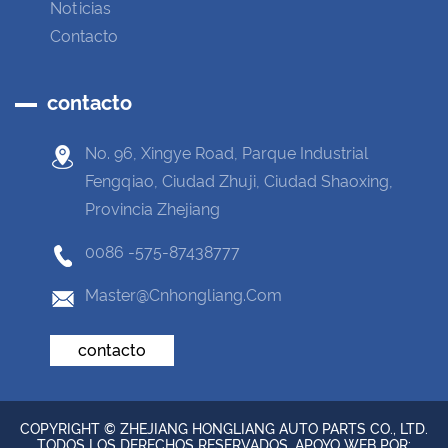
Noticias
Contacto
contacto
No. 96, Xingye Road, Parque Industrial
Fengqiao, Ciudad Zhuji, Ciudad Shaoxing,
Provincia Zhejiang
0086 -575-87438777
Master@cnhongliang.com
contacto
COPYRIGHT © ZHEJIANG HONGLIANG AUTO PARTS CO., LTD.
TODOS LOS DERECHOS RESERVADOS. APOYO WEB POR: