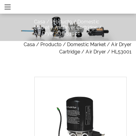
Casa
/
Producto
/
Domestic
Market
/
Air Dryer Cartridge
/
Air Dryer
/
HL53001
Casa
/
Producto
/
Domestic Market
/
Air Dryer
Cartridge
/
Air Dryer
/
HL53001