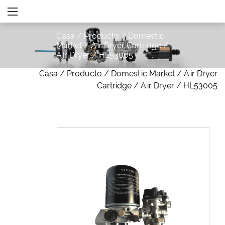
Casa
/
Producto
/
Domestic
Market
/
Air Dryer Cartridge
/
Air Dryer
/
HL53005
Casa
/
Producto
/
Domestic Market
/
Air Dryer
Cartridge
/
Air Dryer
/
HL53005