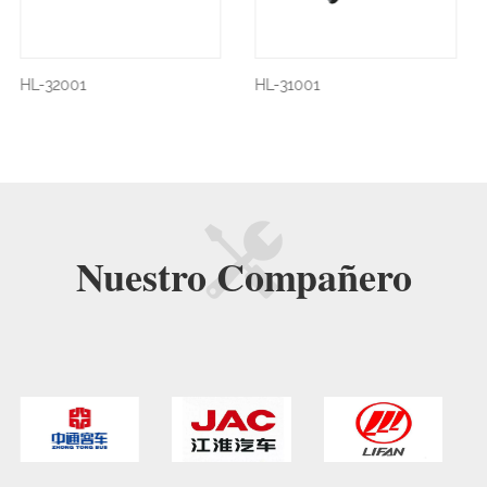
HL-31001
HL-30003
Nuestro
Compañero