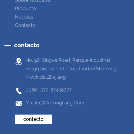
Sobre Nosotros
Producto
Noticias
Contacto
contacto
No. 96, Xingye Road, Parque Industrial
Fengqiao, Ciudad Zhuji, Ciudad Shaoxing,
Provincia Zhejiang
0086 -575-87438777
Master@cnhongliang.com
contacto